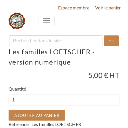
Espace membre
Voir le panier
OK
Les familles LOETSCHER -
version numérique
5,00
€ HT
Quantité
AJOUTER AU PANIER
Référence :
Les familles LOETSCHER