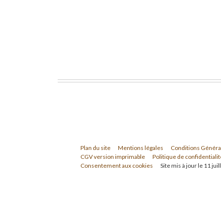
Plan du site
Mentions légales
Conditions Généra
CGV version imprimable
Politique de confidentialit
Consentement aux cookies
Site mis à jour le 11 jui