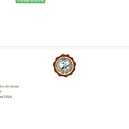
Produit en stock
les de Vente
é
llet 2026