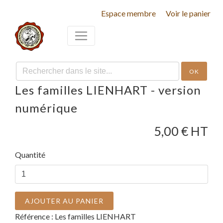
Espace membre
Voir le panier
OK
Les familles LIENHART - version
numérique
5,00
€ HT
Quantité
AJOUTER AU PANIER
Référence :
Les familles LIENHART