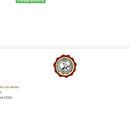
Produit en stock
les de Vente
é
llet 2026