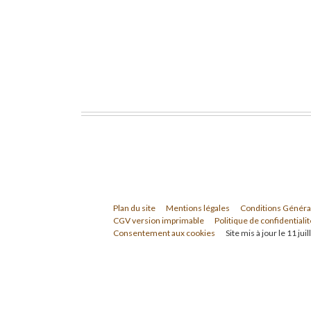
Plan du site
Mentions légales
Conditions Généra
CGV version imprimable
Politique de confidentialit
Consentement aux cookies
Site mis à jour le 11 jui