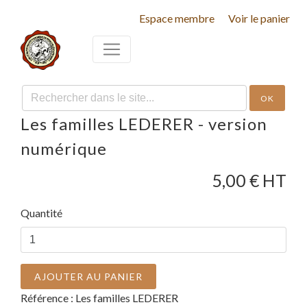
Espace membre
Voir le panier
OK
Les familles LEDERER - version
numérique
5,00
€ HT
Quantité
AJOUTER AU PANIER
Référence :
Les familles LEDERER