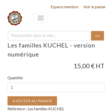
Espace membre
Voir le panier
OK
Les familles KUCHEL - version
numérique
15,00
€ HT
Quantité
AJOUTER AU PANIER
Référence :
Les familles KUCHEL