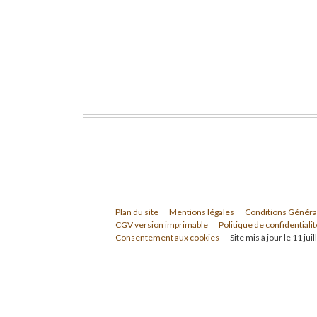
Plan du site
Mentions légales
Conditions Généra
CGV version imprimable
Politique de confidentialit
Consentement aux cookies
Site mis à jour le 11 jui