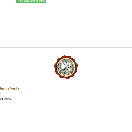
Produit en stock
les de Vente
é
llet 2026