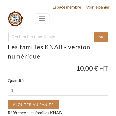
Espace membre
Voir le panier
OK
Les familles KNAB - version
numérique
10,00
€ HT
Quantité
AJOUTER AU PANIER
Référence :
Les familles KNAB