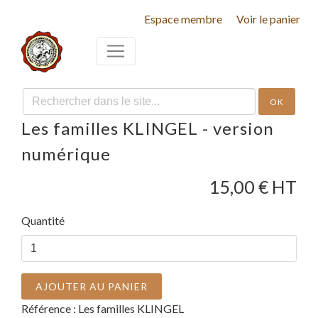
Espace membre
Voir le panier
OK
Les familles KLINGEL - version
numérique
15,00
€ HT
Quantité
AJOUTER AU PANIER
Référence :
Les familles KLINGEL