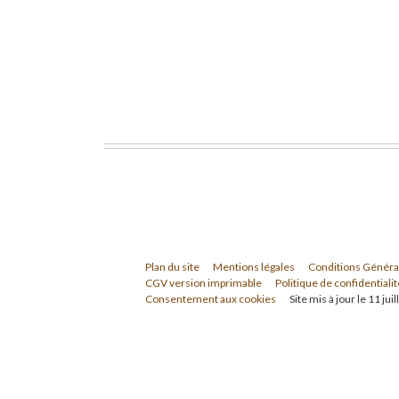
Plan du site
Mentions légales
Conditions Généra
CGV version imprimable
Politique de confidentialit
Consentement aux cookies
Site mis à jour le 11 jui