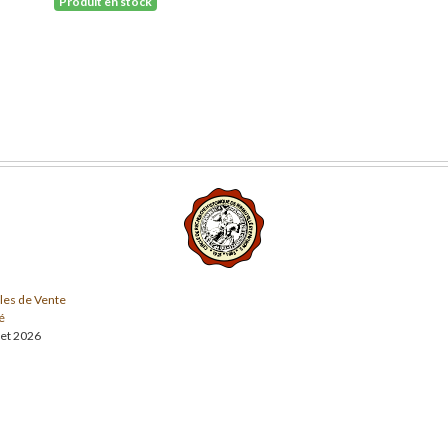
Produit en stock
les de Vente
é
llet 2026