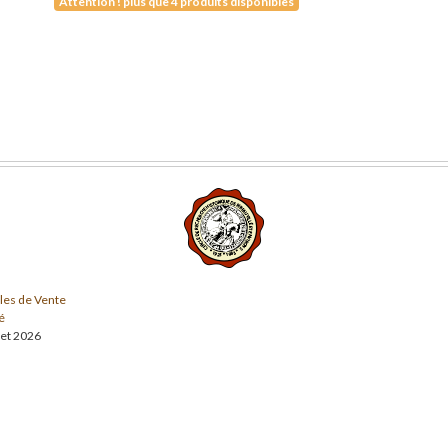
Attention ! plus que 4 produits disponibles
les de Vente
é
llet 2026