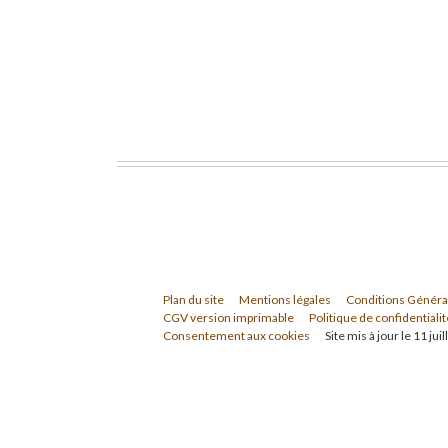
Plan du site
Mentions légales
Conditions Généra
CGV version imprimable
Politique de confidentialit
Consentement aux cookies
Site mis à jour le 11 jui