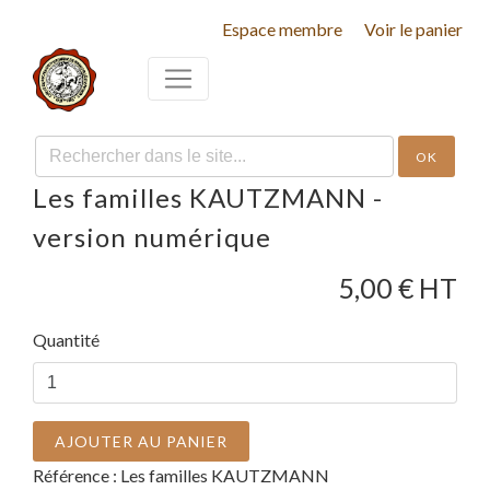
Espace membre
Voir le panier
OK
Les familles KAUTZMANN -
version numérique
5,00
€ HT
Quantité
AJOUTER AU PANIER
Référence :
Les familles KAUTZMANN