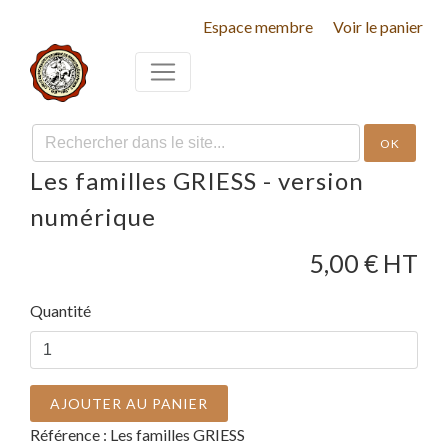
Espace membre
Voir le panier
OK
Les familles GRIESS - version
numérique
5,00
€ HT
Quantité
AJOUTER AU PANIER
Référence :
Les familles GRIESS