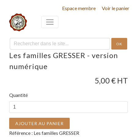
Espace membre
Voir le panier
OK
Les familles GRESSER - version
numérique
5,00
€ HT
Quantité
AJOUTER AU PANIER
Référence :
Les familles GRESSER