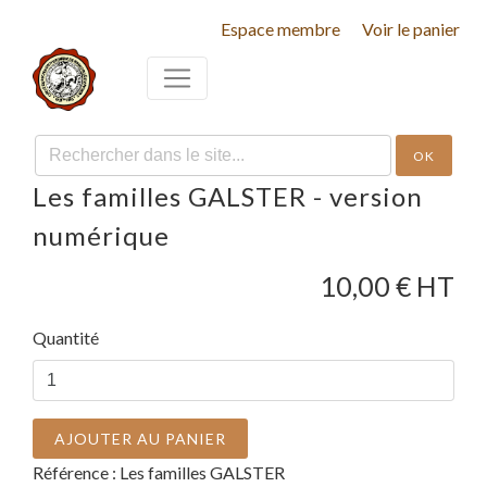
Espace membre
Voir le panier
OK
Les familles GALSTER - version
numérique
10,00
€ HT
Quantité
AJOUTER AU PANIER
Référence :
Les familles GALSTER