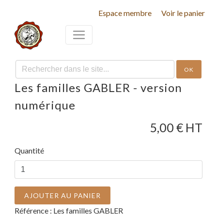
Espace membre
Voir le panier
OK
Les familles GABLER - version
numérique
5,00
€ HT
Quantité
AJOUTER AU PANIER
Référence :
Les familles GABLER