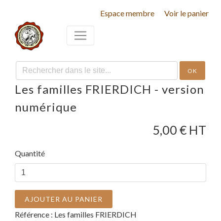
Espace membre
Voir le panier
OK
Les familles FRIERDICH - version
numérique
5,00
€ HT
Quantité
AJOUTER AU PANIER
Référence :
Les familles FRIERDICH