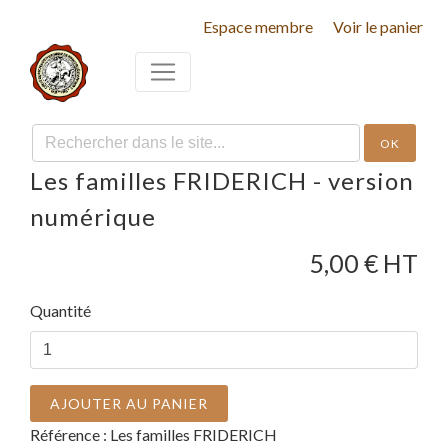
Espace membre
Voir le panier
OK
Les familles FRIDERICH - version
numérique
5,00
€ HT
Quantité
AJOUTER AU PANIER
Référence :
Les familles FRIDERICH