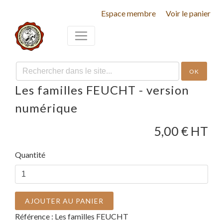
Espace membre
Voir le panier
OK
Les familles FEUCHT - version
numérique
5,00
€ HT
Quantité
AJOUTER AU PANIER
Référence :
Les familles FEUCHT