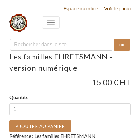
Espace membre
Voir le panier
OK
Les familles EHRETSMANN -
version numérique
15,00
€ HT
Quantité
AJOUTER AU PANIER
Référence :
Les familles EHRETSMANN