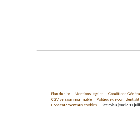
Plan du site
Mentions légales
Conditions Généra
CGV version imprimable
Politique de confidentialit
Consentement aux cookies
Site mis à jour le 11 jui