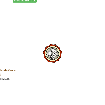
Produit en stock
les de Vente
é
llet 2026