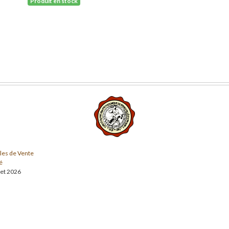
Produit en stock
les de Vente
é
llet 2026