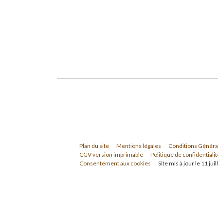
Plan du site
Mentions légales
Conditions Généra
CGV version imprimable
Politique de confidentialit
Consentement aux cookies
Site mis à jour le 11 jui