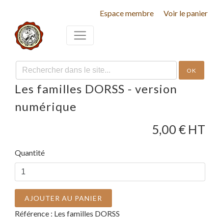
Espace membre
Voir le panier
OK
Les familles DORSS - version
numérique
5,00
€ HT
Quantité
AJOUTER AU PANIER
Référence :
Les familles DORSS