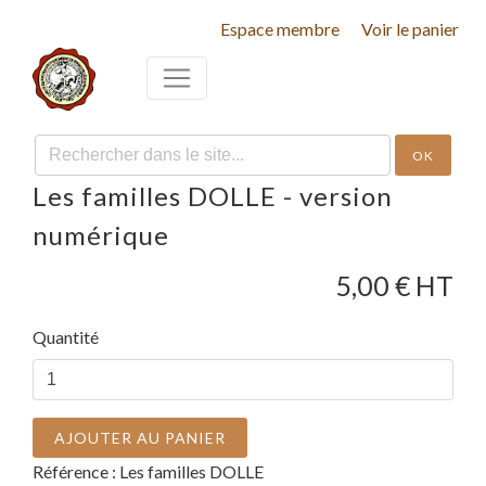
Espace membre
Voir le panier
OK
Les familles DOLLE - version
numérique
5,00
€ HT
Quantité
AJOUTER AU PANIER
Référence :
Les familles DOLLE