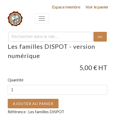
Espace membre
Voir le panier
OK
Les familles DISPOT - version
numérique
5,00
€ HT
Quantité
AJOUTER AU PANIER
Référence :
Les familles DISPOT