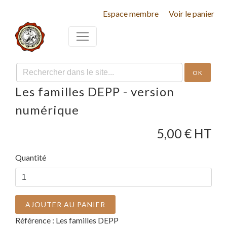
Espace membre
Voir le panier
OK
Les familles DEPP - version
numérique
5,00
€ HT
Quantité
AJOUTER AU PANIER
Référence :
Les familles DEPP