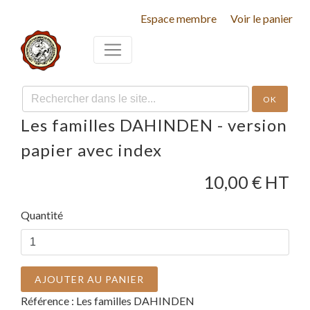
Espace membre
Voir le panier
OK
Les familles DAHINDEN - version
papier avec index
10,00
€ HT
Quantité
AJOUTER AU PANIER
Référence :
Les familles DAHINDEN