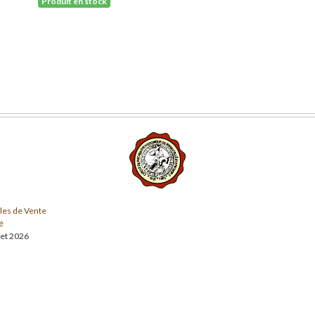
Produit en stock
les de Vente
é
llet 2026