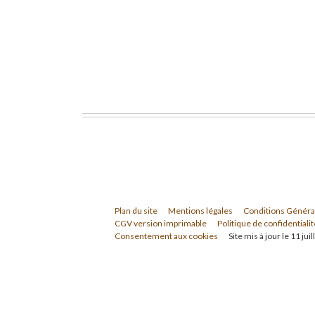
Plan du site
Mentions légales
Conditions Généra
CGV version imprimable
Politique de confidentialit
Consentement aux cookies
Site mis à jour le 11 jui