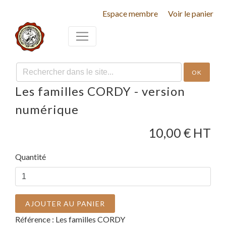
Espace membre
Voir le panier
OK
Les familles CORDY - version
numérique
10,00
€ HT
Quantité
AJOUTER AU PANIER
Référence :
Les familles CORDY