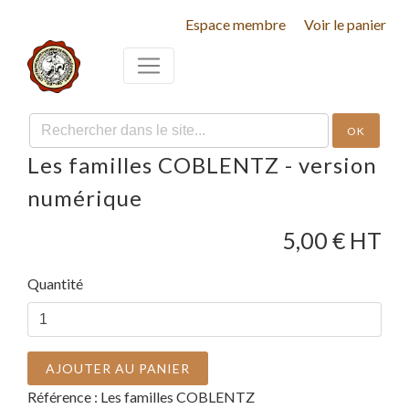
Espace membre
Voir le panier
OK
Les familles COBLENTZ - version
numérique
5,00
€ HT
Quantité
AJOUTER AU PANIER
Référence :
Les familles COBLENTZ