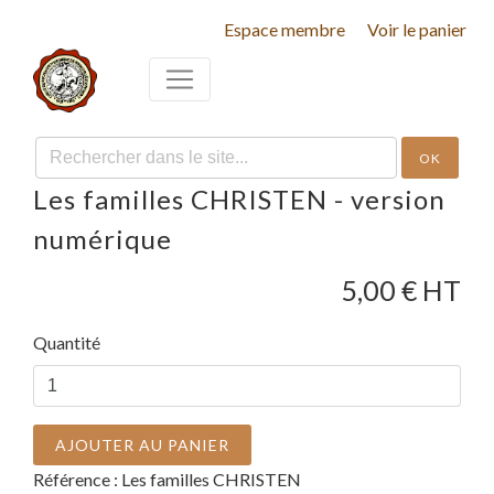
Espace membre
Voir le panier
OK
Les familles CHRISTEN - version
numérique
5,00
€ HT
Quantité
AJOUTER AU PANIER
Référence :
Les familles CHRISTEN