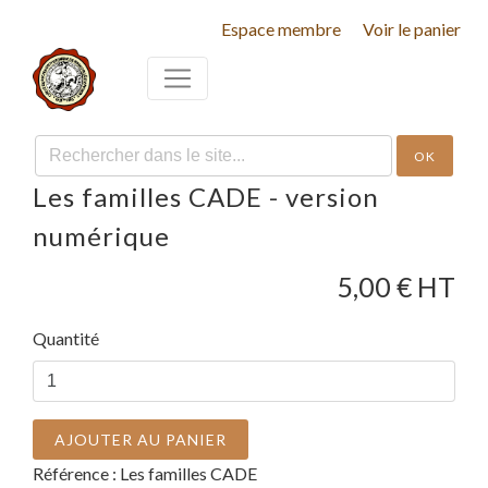
Espace membre
Voir le panier
OK
Les familles CADE - version
numérique
5,00
€ HT
Quantité
AJOUTER AU PANIER
Référence :
Les familles CADE