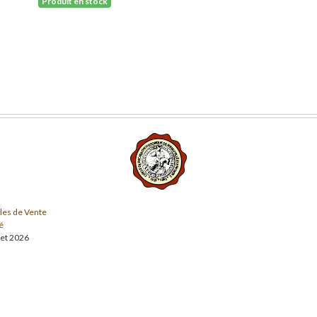
Produit en stock
les de Vente
é
llet 2026