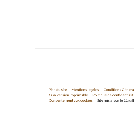
Plan du site
Mentions légales
Conditions Généra
CGV version imprimable
Politique de confidentialit
Consentement aux cookies
Site mis à jour le 11 jui