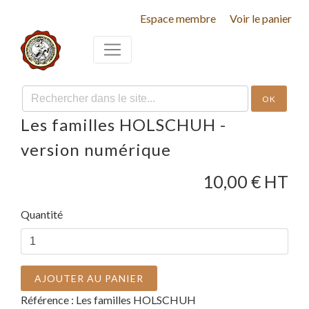
Espace membre
Voir le panier
OK
Les familles HOLSCHUH -
version numérique
10,00
€ HT
Quantité
AJOUTER AU PANIER
Référence :
Les familles HOLSCHUH