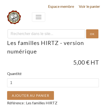
Espace membre
Voir le panier
OK
Les familles HIRTZ - version
numérique
5,00
€ HT
Quantité
AJOUTER AU PANIER
Référence :
Les familles HIRTZ