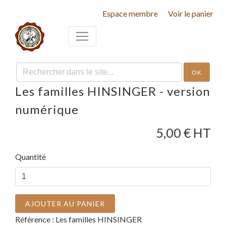
Espace membre
Voir le panier
OK
Les familles HINSINGER - version
numérique
5,00
€ HT
Quantité
AJOUTER AU PANIER
Référence :
Les familles HINSINGER