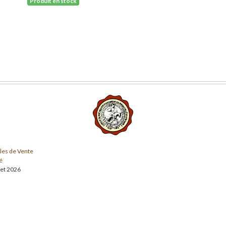
Produit en stock
les de Vente
é
llet 2026