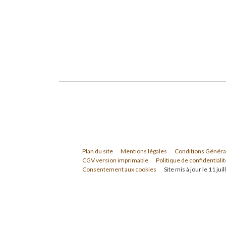
Plan du site
Mentions légales
Conditions Généra
CGV version imprimable
Politique de confidentialit
Consentement aux cookies
Site mis à jour le 11 jui