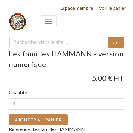
Espace membre
Voir le panier
OK
Les familles HAMMANN - version
numérique
5,00
€ HT
Quantité
AJOUTER AU PANIER
Référence :
Les familles HAMMANN