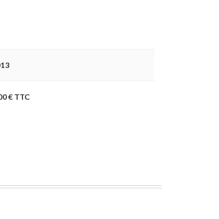
013
00 € TTC