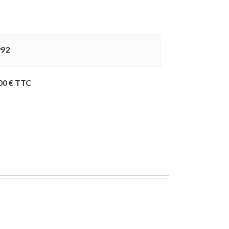
992
00 € TTC