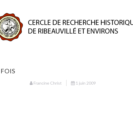
ION
PUBLICATIONS
ESPACE MEMBRE
PATRIMO
EFOIS
Francine Christ
1 juin 2009