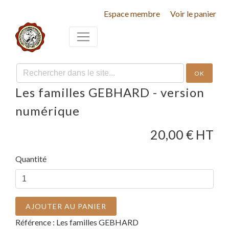
Espace membre
Voir le panier
OK
Les familles GEBHARD - version
numérique
20,00
€ HT
Quantité
AJOUTER AU PANIER
Référence :
Les familles GEBHARD